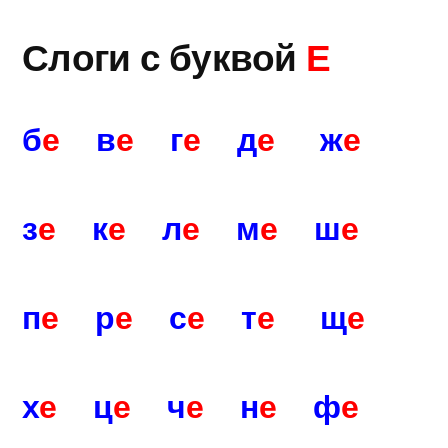
Слоги с буквой
Е
б
е
в
е
г
е
д
е
ж
е
з
е
к
е
л
е
м
е
ш
е
п
е
р
е
с
е
т
е
щ
е
х
е
ц
е
ч
е
н
е
ф
е