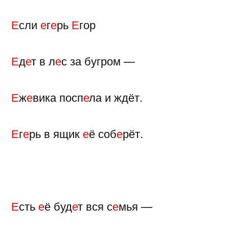
Е
сли
е
г
е
рь
Е
гор
Е
д
е
т в л
е
с за бугром —
Е
ж
е
вика посп
е
ла и ждёт.
Е
г
е
рь в ящик
е
ё соб
е
рёт.
Е
сть
е
ё буд
е
т вся с
е
мья —