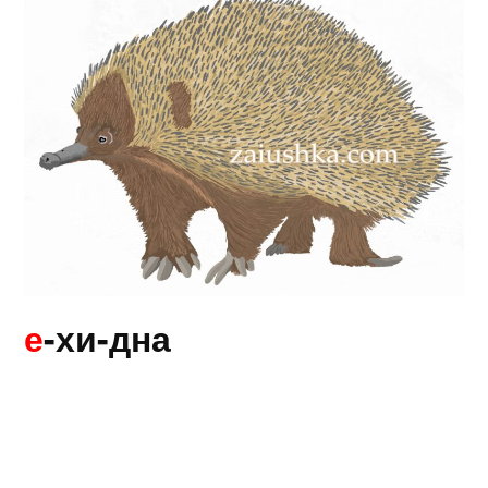
е
-хи-дна