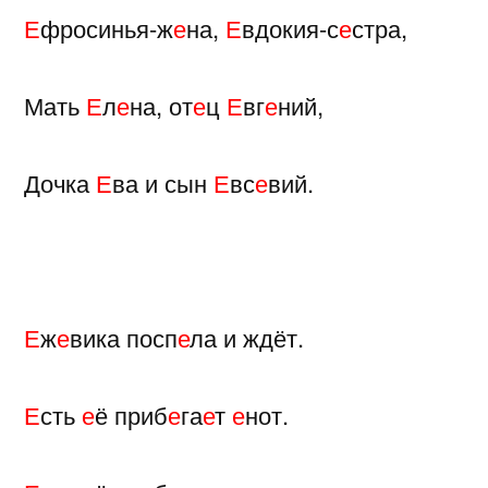
Е
фросинья-ж
е
на,
Е
вдокия-с
е
стра,
Мать
Е
л
е
на, от
е
ц
Е
вг
е
ний,
Дочка
Е
ва и сын
Е
вс
е
вий.
Е
ж
е
вика посп
е
ла и ждёт.
Е
сть
е
ё приб
е
га
е
т
е
нот.