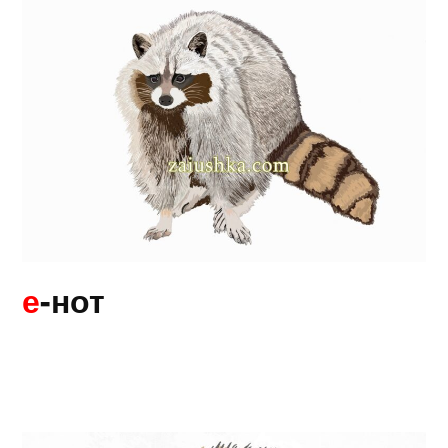
е
-нот