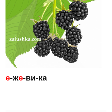
е
-ж
е
-ви-ка