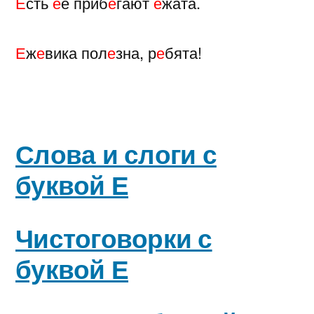
Е
сть
е
ё приб
е
гают
е
жата.
Е
ж
е
вика пол
е
зна, р
е
бята!
Слова и слоги с
буквой Е
Чистоговорки с
буквой Е