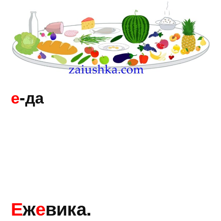
е
-да
Е
ж
е
вика.