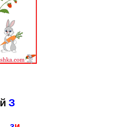
ой
З
з
и