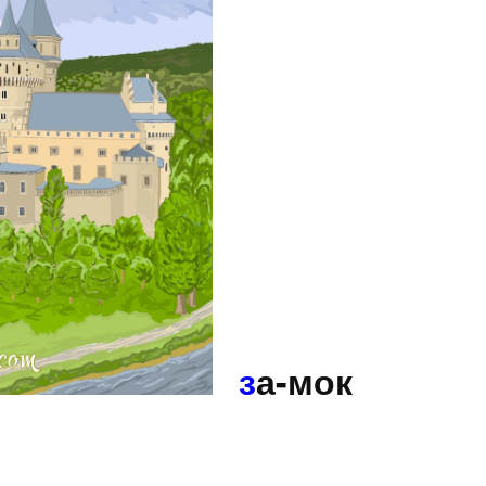
з
а-мок