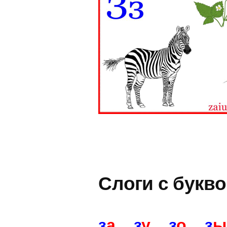
Слоги с букв
з
а
з
у
з
о
з
ы