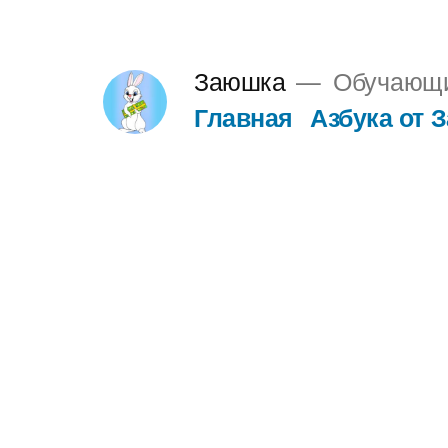
Перейти
к
Заюшка
Обучающие
содержимому
Главная
Азбука от 