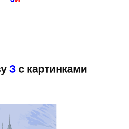
ё
ву
З
с картинками