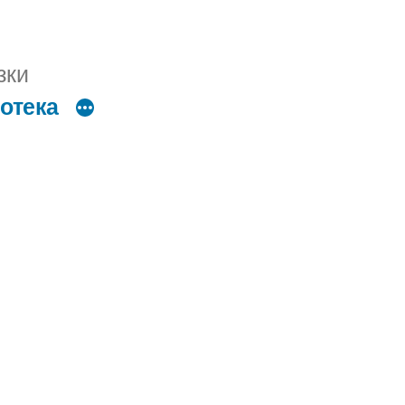
зки
отека