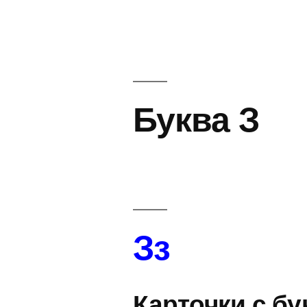
Буква З
Зз
Карточки с б