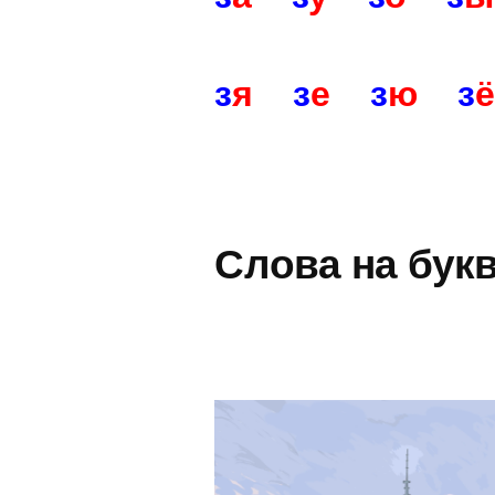
з
я
з
е
з
ю
з
Слова на бук