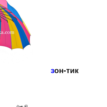
з
он-тик