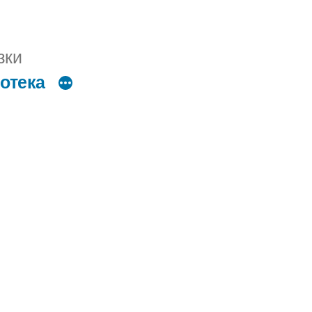
зки
отека