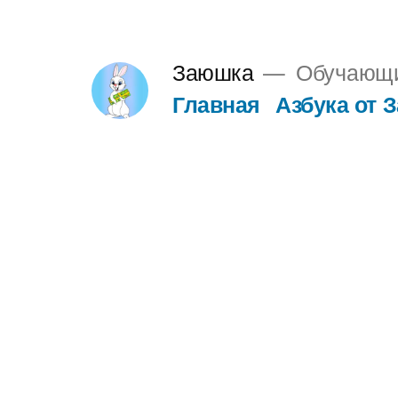
Перейти
к
Заюшка
Обучающие
содержимому
Главная
Азбука от 