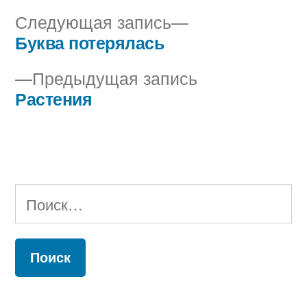
Следующая
Следующая запись
запись:
Буква потерялась
Навигация
Предыдущая
Предыдущая запись
по
запись:
Растения
записям
Найти: