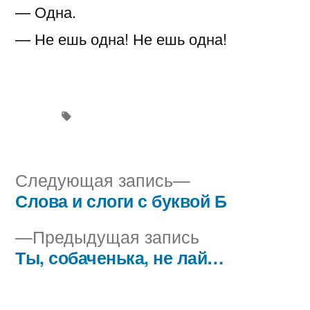
— Одна.
— Не ешь одна! Не ешь одна!
Следующая
Следующая запись
запись:
Слова и слоги с буквой Б
Навигация
Предыдущая
Предыдущая запись
по
запись:
Ты, собаченька, не лай…
записям