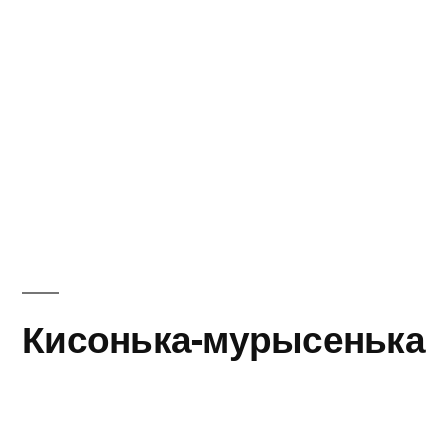
Кисонька-мурысенька