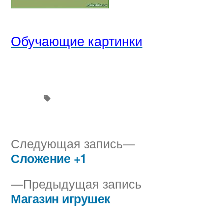
Обучающие картинки
Следующая
Следующая запись
запись:
Сложение +1
Навигация
Предыдущая
Предыдущая запись
по
запись:
Магазин игрушек
записям