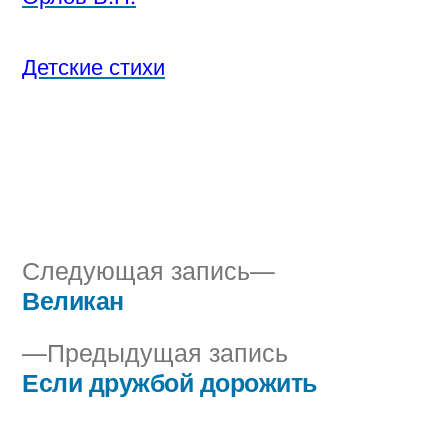
Детские стихи
Следующая
Следующая запись
запись:
Великан
Навигация
Предыдущая
Предыдущая запись
по
запись:
Если дружбой дорожить
записям