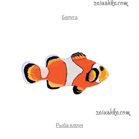
Белуга
Рыба-клоун