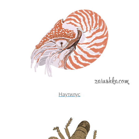
Наутилус