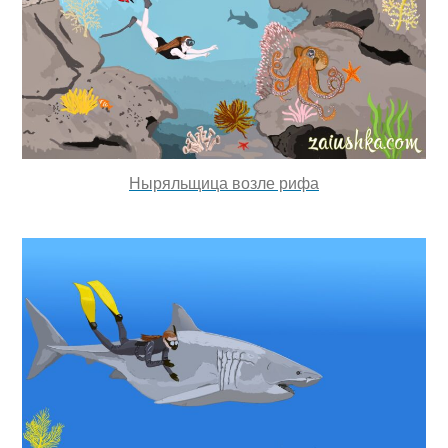
Ныряльщица возле рифа