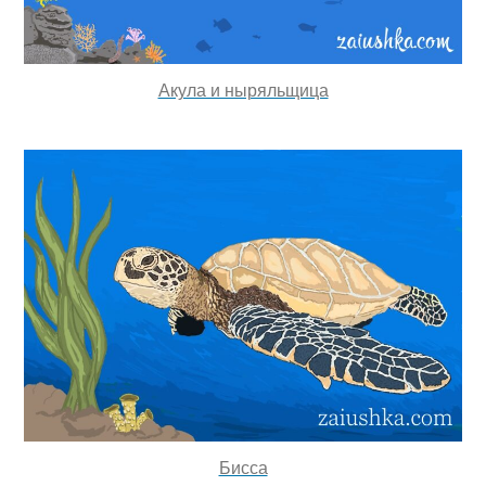
Акула и ныряльщица
Бисса