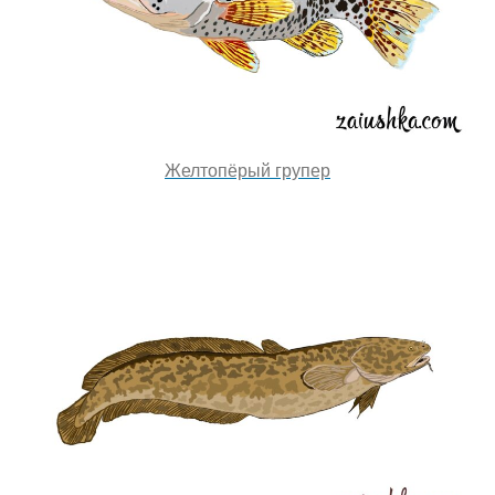
Желтопёрый групер