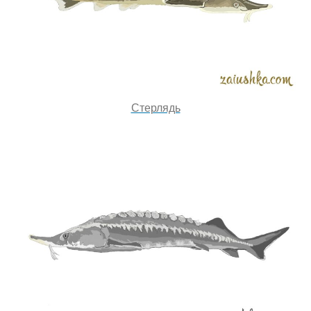
Стерлядь