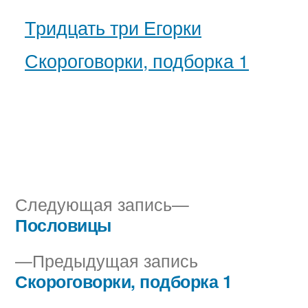
Тридцать три Егорки
Скороговорки, подборка 1
Следующая
Следующая запись
запись:
Пословицы
Навигация
Предыдущая
Предыдущая запись
по
запись:
Скороговорки, подборка 1
записям