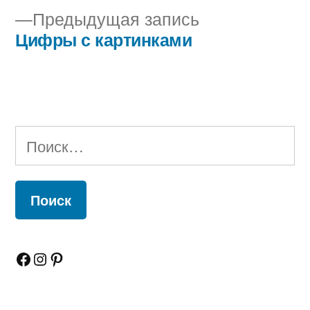
Предыдущая
Предыдущая запись
по
запись:
Цифры с картинками
записям
Найти:
Facebook
Instagram
Pinterest