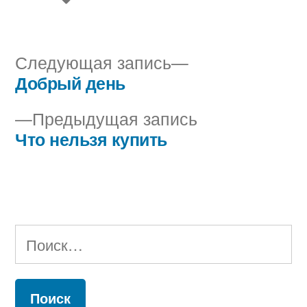
Следующая
Следующая запись
запись:
Добрый день
Навигация
Предыдущая
Предыдущая запись
по
запись:
Что нельзя купить
записям
Найти: