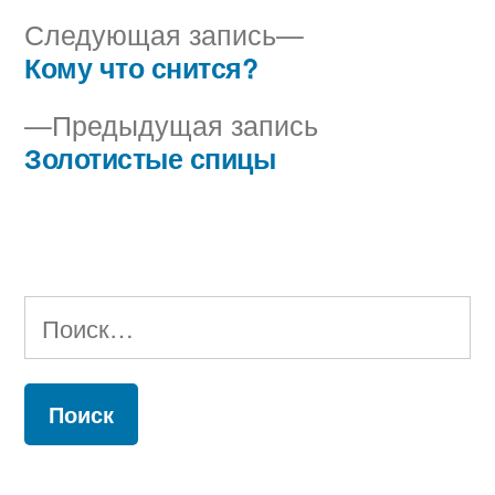
Следующая
Следующая запись
запись:
Кому что снится?
Навигация
Предыдущая
Предыдущая запись
по
запись:
Золотистые спицы
записям
Найти: